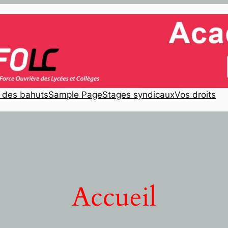
e des bahuts
Sample Page
Stages syndicaux
Vos droits
Accueil