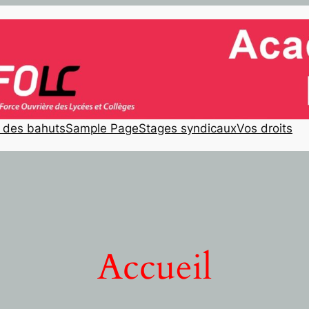
e des bahuts
Sample Page
Stages syndicaux
Vos droits
Accueil