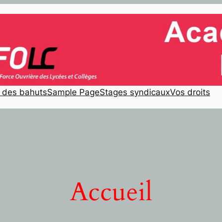
e des bahuts
Sample Page
Stages syndicaux
Vos droits
Accueil