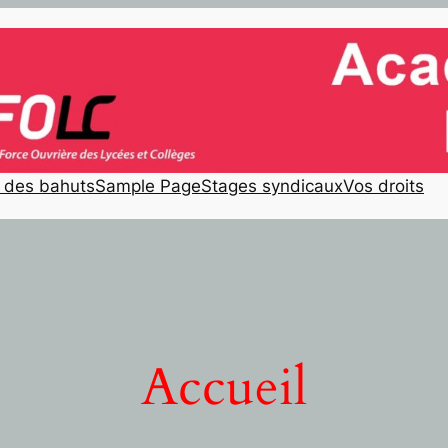
e des bahuts
Sample Page
Stages syndicaux
Vos droits
Accueil