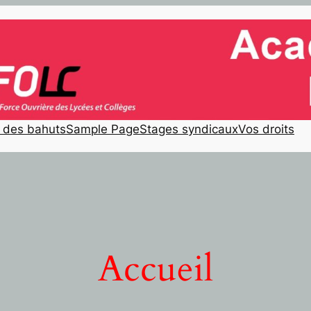
e des bahuts
Sample Page
Stages syndicaux
Vos droits
Accueil