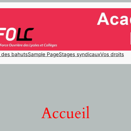
e des bahuts
Sample Page
Stages syndicaux
Vos droits
Accueil