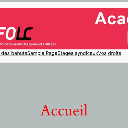
e des bahuts
Sample Page
Stages syndicaux
Vos droits
Accueil