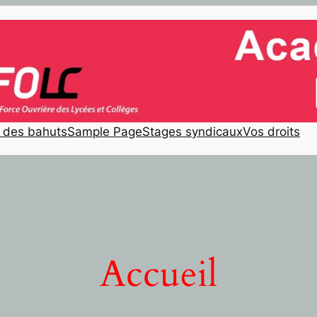
e des bahuts
Sample Page
Stages syndicaux
Vos droits
Accueil