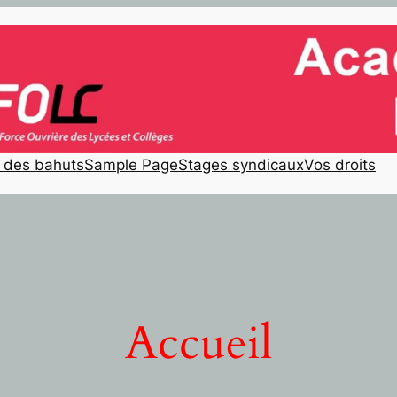
e des bahuts
Sample Page
Stages syndicaux
Vos droits
Accueil