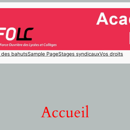
e des bahuts
Sample Page
Stages syndicaux
Vos droits
Accueil