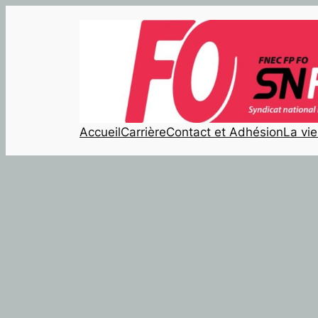
Aller
au
contenu
Accueil
Carrière
Contact et Adhésion
La vi