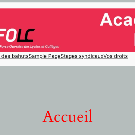
e des bahuts
Sample Page
Stages syndicaux
Vos droits
Accueil