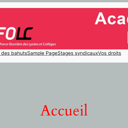
e des bahuts
Sample Page
Stages syndicaux
Vos droits
Accueil