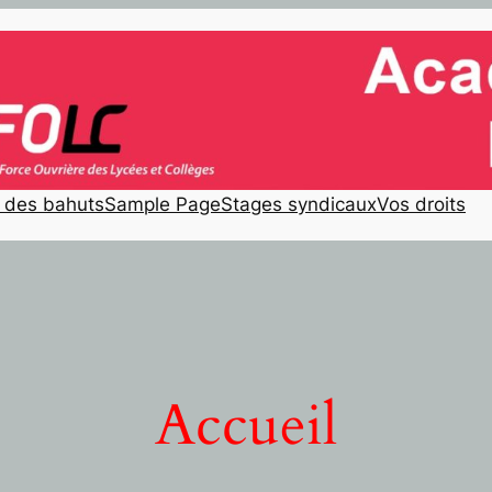
e des bahuts
Sample Page
Stages syndicaux
Vos droits
Accueil