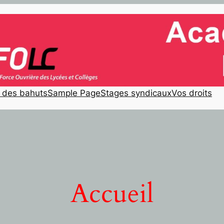
e des bahuts
Sample Page
Stages syndicaux
Vos droits
Accueil